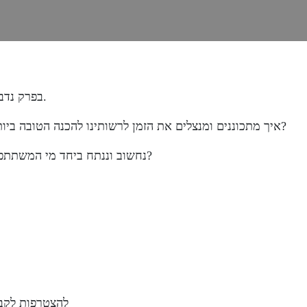
בפרק נדבר על בניית אסטרטגיה לקראת פגישת משא ומתן.
איך מתכוננים ומנצלים את הזמן לרשותינו להכנה הטובה ביותר ולבניית אסטרטגיה שתמנף את התוצאות שלנו?
נחשוב וננתח ביחד מי המשתתפים בפגישה? מה האינטרסים שלנו ושל הצד השני?
להצטרפות לקבו